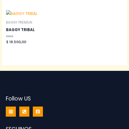
0
de
5
BAGGY PREMIUN
BAGGY TRIBAL
Valorado
$
18.500,00
en
0
de
5
Follow US