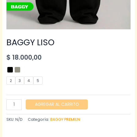
BAGGY LISO
$
18.000,00
2
3
4
5
BAGGY
AGREGAR AL CARRITO
LISO
cantidad
SKU:
N/D
Categoría:
BAGGY PREMIUN