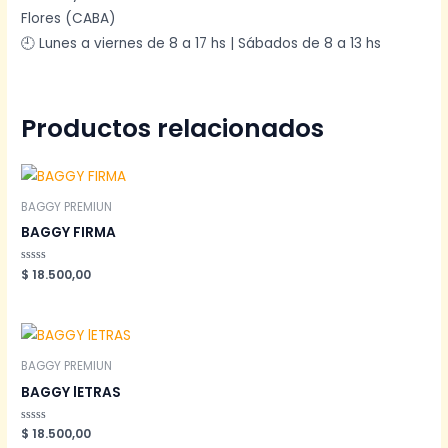
Flores (CABA)
🕘 Lunes a viernes de 8 a 17 hs | Sábados de 8 a 13 hs
Productos relacionados
BAGGY PREMIUN
BAGGY FIRMA
Valorado
$
18.500,00
en
0
de
5
BAGGY PREMIUN
BAGGY lETRAS
Valorado
$
18.500,00
en