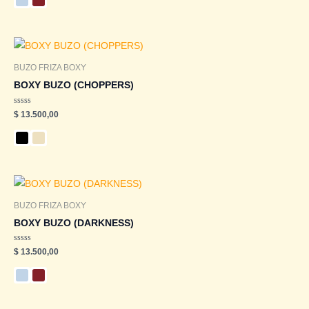
5
BUZO FRIZA BOXY
BOXY BUZO (CHOPPERS)
Valorado
$
13.500,00
en
0
de
5
BUZO FRIZA BOXY
BOXY BUZO (DARKNESS)
Valorado
$
13.500,00
en
0
de
5