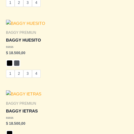
1
2
3
4
BAGGY PREMIUN
BAGGY HUESITO
Valorado
$
18.500,00
en
0
de
5
1
2
3
4
BAGGY PREMIUN
BAGGY lETRAS
Valorado
$
18.500,00
en
0
de