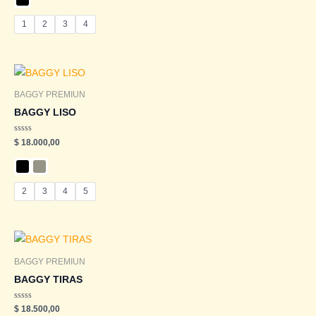
5
1
2
3
4
BAGGY PREMIUN
BAGGY LISO
Valorado
$
18.000,00
en
0
de
5
2
3
4
5
BAGGY PREMIUN
BAGGY TIRAS
Valorado
$
18.500,00
en