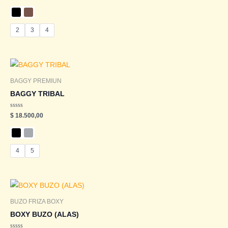
0
de
5
2
3
4
BAGGY PREMIUN
BAGGY TRIBAL
Valorado
$
18.500,00
en
0
de
5
4
5
BUZO FRIZA BOXY
BOXY BUZO (ALAS)