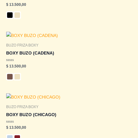
Valorado
$
13.500,00
en
0
de
5
BUZO FRIZA BOXY
BOXY BUZO (CADENA)
Valorado
$
13.500,00
en
0
de
5
BUZO FRIZA BOXY
BOXY BUZO (CHICAGO)
Valorado
$
13.500,00
en
0
de