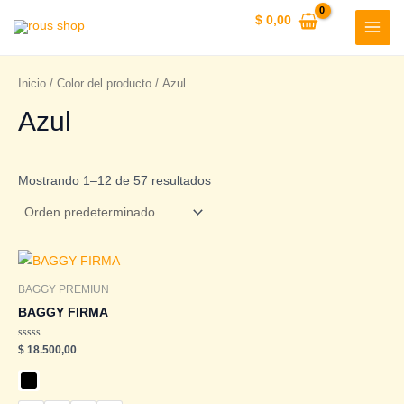
Ir
$
0,00
al
MAI
contenido
MEN
Inicio
/ Color del producto / Azul
Azul
Mostrando 1–12 de 57 resultados
BAGGY PREMIUN
BAGGY FIRMA
Valorado
$
18.500,00
en
0
de
5