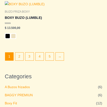
BUZO FRIZA BOXY
BOXY BUZO (LUMBLE)
Valorado
$
13.500,00
en
0
de
5
1
2
3
4
5
→
Categories
A Buzos frizados
(6)
BAGGY PREMIUN
(6)
Boxy Fit
(12)