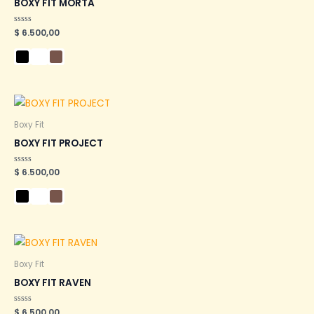
BOXY FIT MORTA
Valorado
$
6.500,00
en
0
de
5
Boxy Fit
BOXY FIT PROJECT
Valorado
$
6.500,00
en
0
de
5
Boxy Fit
BOXY FIT RAVEN
Valorado
$
6.500,00