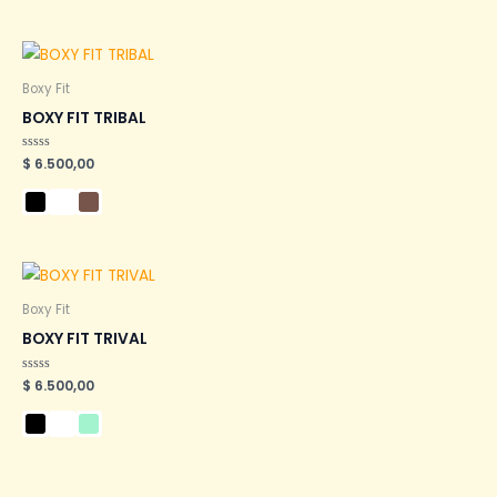
Boxy Fit
BOXY FIT TRIBAL
Valorado
$
6.500,00
en
0
de
5
Boxy Fit
BOXY FIT TRIVAL
Valorado
$
6.500,00
en
0
de
5