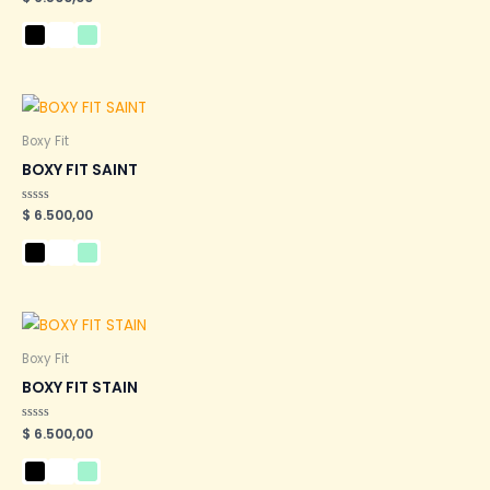
en
0
de
5
Boxy Fit
BOXY FIT SAINT
Valorado
$
6.500,00
en
0
de
5
Boxy Fit
BOXY FIT STAIN
Valorado
$
6.500,00
en
0
de
5