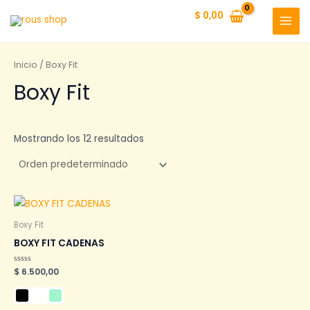
Ir
$
0,00
al
MAI
contenido
MEN
Inicio
/ Boxy Fit
Boxy Fit
Mostrando los 12 resultados
Boxy Fit
BOXY FIT CADENAS
Valorado
$
6.500,00
en
0
de
5