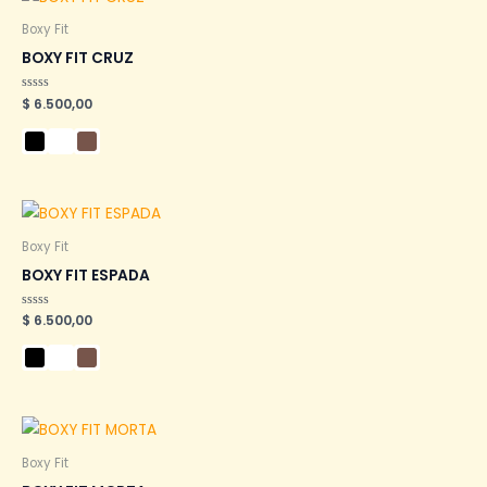
Boxy Fit
BOXY FIT CRUZ
Valorado
$
6.500,00
en
0
de
5
Boxy Fit
BOXY FIT ESPADA
Valorado
$
6.500,00
en
0
de
5
Boxy Fit