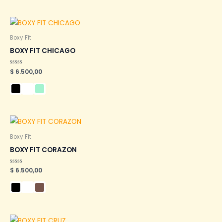
Boxy Fit
BOXY FIT CHICAGO
Valorado
$
6.500,00
en
0
de
5
Boxy Fit
BOXY FIT CORAZON
Valorado
$
6.500,00
en
0
de
5