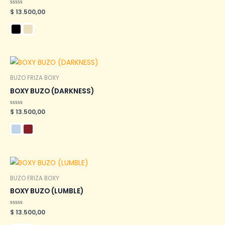
Valorado
$
13.500,00
en
0
de
5
BUZO FRIZA BOXY
BOXY BUZO (DARKNESS)
Valorado
$
13.500,00
en
0
de
5
BUZO FRIZA BOXY
BOXY BUZO (LUMBLE)
Valorado
$
13.500,00
en
0