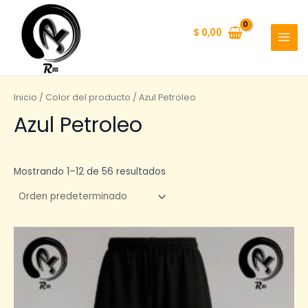
Ir
al
$
0,00
contenido
MAI
MEN
Inicio
/ Color del producto / Azul Petroleo
Azul Petroleo
Mostrando 1–12 de 56 resultados