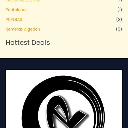
PACKS DE OFERTA
(1)
Pantalones
(1)
PUPERAS
(2)
Remeras Algodon
(6)
Hottest Deals