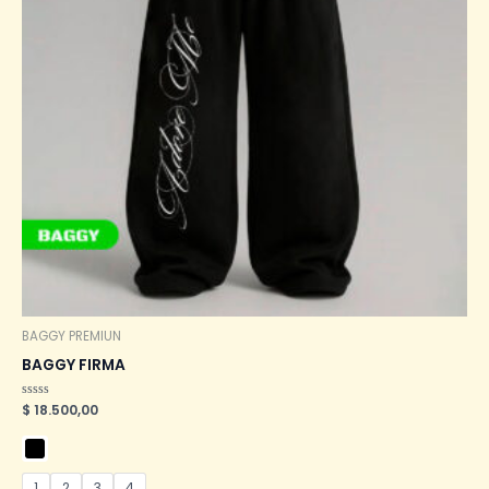
BAGGY PREMIUN
BAGGY FIRMA
Valorado
$
18.500,00
en
0
de
5
1
2
3
4