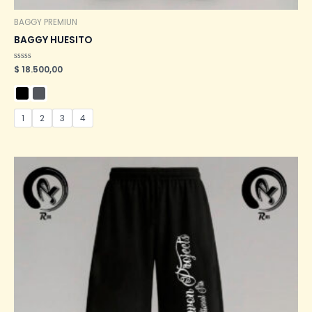
BAGGY PREMIUN
BAGGY HUESITO
Valorado
$
18.500,00
en
0
de
5
1
2
3
4