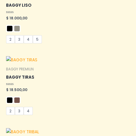
BAGGY LISO
Valorado
$
18.000,00
en
0
de
5
2
3
4
5
BAGGY PREMIUN
BAGGY TIRAS
Valorado
$
18.500,00
en
0
de
5
2
3
4