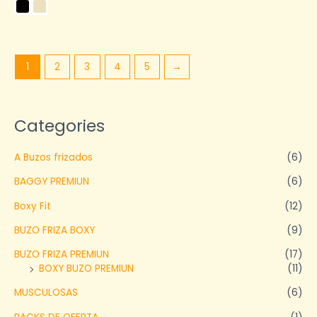
de
5
1
2
3
4
5
→
Categories
A Buzos frizados
(6)
BAGGY PREMIUN
(6)
Boxy Fit
(12)
BUZO FRIZA BOXY
(9)
BUZO FRIZA PREMIUN
(17)
BOXY BUZO PREMIUN
(11)
MUSCULOSAS
(6)