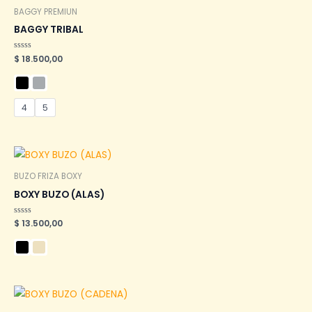
BAGGY PREMIUN
BAGGY TRIBAL
Valorado
$
18.500,00
en
0
de
5
4
5
BUZO FRIZA BOXY
BOXY BUZO (ALAS)
Valorado
$
13.500,00
en
0
de
5