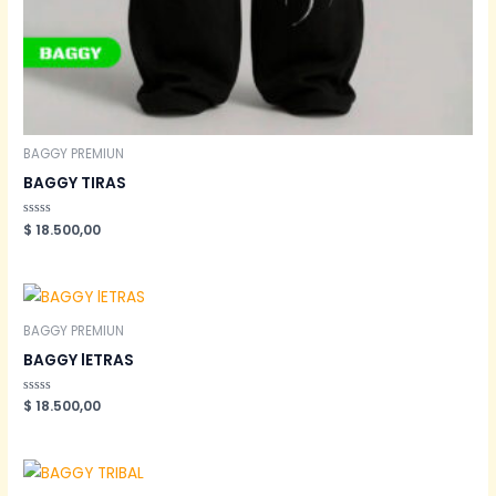
BAGGY PREMIUN
BAGGY TIRAS
Valorado
$
18.500,00
en
0
de
5
BAGGY PREMIUN
BAGGY lETRAS
Valorado
$
18.500,00
en
0
de
5