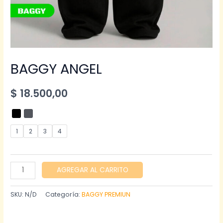
BAGGY ANGEL
$
18.500,00
1
2
3
4
BAGGY
AGREGAR AL CARRITO
ANGEL
cantidad
SKU:
N/D
Categoría:
BAGGY PREMIUN