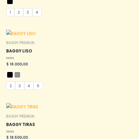
de
5
1
2
3
4
BAGGY PREMIUN
BAGGY LISO
Valorado
$
18.000,00
en
0
de
5
2
3
4
5
BAGGY PREMIUN
BAGGY TIRAS
Valorado
$
18.500,00