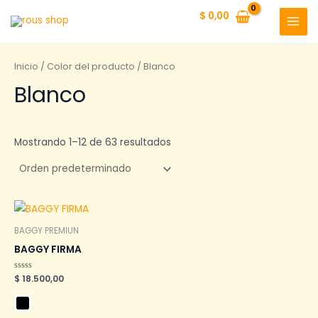
Ir
$
0,00
al
MAI
contenido
MEN
Inicio
/ Color del producto / Blanco
Blanco
Mostrando 1–12 de 63 resultados
BAGGY PREMIUN
BAGGY FIRMA
Valorado
$
18.500,00
en
0
de
5