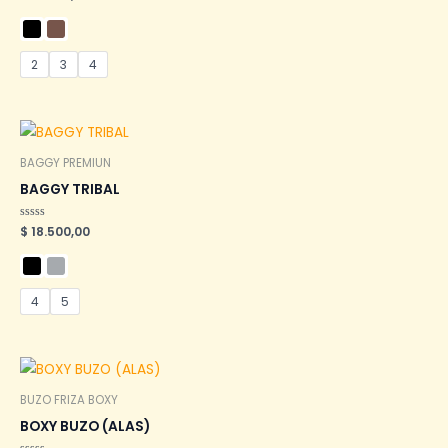
en
0
de
5
2
3
4
BAGGY PREMIUN
BAGGY TRIBAL
Valorado
$
18.500,00
en
0
de
5
4
5
BUZO FRIZA BOXY
BOXY BUZO (ALAS)