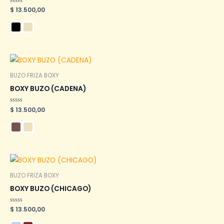
Valorado
$
13.500,00
en
0
de
5
BUZO FRIZA BOXY
BOXY BUZO (CADENA)
Valorado
$
13.500,00
en
0
de
5
BUZO FRIZA BOXY
BOXY BUZO (CHICAGO)
Valorado
$
13.500,00
en
0