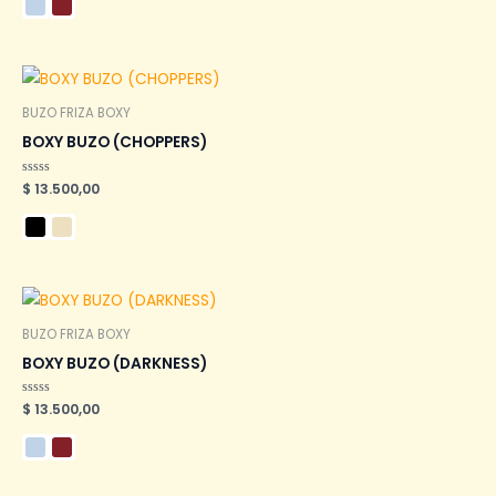
de
5
BUZO FRIZA BOXY
BOXY BUZO (CHOPPERS)
Valorado
$
13.500,00
en
0
de
5
BUZO FRIZA BOXY
BOXY BUZO (DARKNESS)
Valorado
$
13.500,00
en
0
de
5