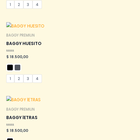
1
2
3
4
BAGGY PREMIUN
BAGGY HUESITO
Valorado
$
18.500,00
en
0
de
5
1
2
3
4
BAGGY PREMIUN
BAGGY lETRAS
Valorado
$
18.500,00
en
0