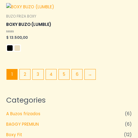
BUZO FRIZA BOXY
BOXY BUZO (LUMBLE)
Valorado
$
13.500,00
en
0
de
5
1
2
3
4
5
6
→
Categories
A Buzos frizados
(6)
BAGGY PREMIUN
(6)
Boxy Fit
(12)