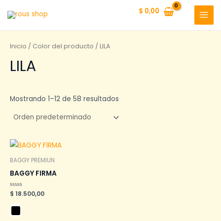
Ir
$
0,00
al
MAI
contenido
MEN
Inicio
/ Color del producto / LILA
LILA
Mostrando 1–12 de 58 resultados
BAGGY PREMIUN
BAGGY FIRMA
Valorado
$
18.500,00
en
0
de
5