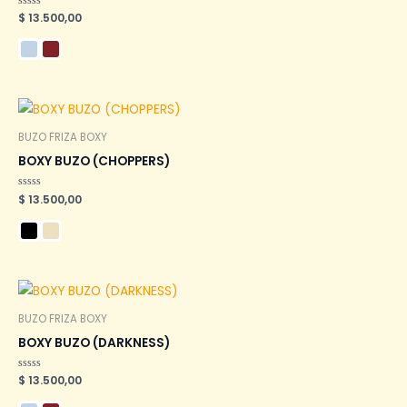
Valorado
$
13.500,00
en
0
de
5
BUZO FRIZA BOXY
BOXY BUZO (CHOPPERS)
Valorado
$
13.500,00
en
0
de
5
BUZO FRIZA BOXY
BOXY BUZO (DARKNESS)
Valorado
$
13.500,00
en
0