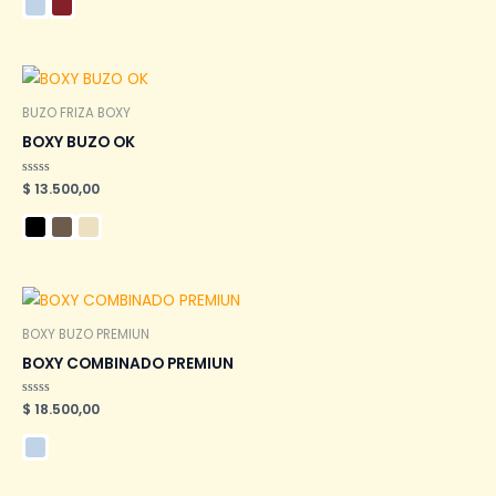
de
5
BUZO FRIZA BOXY
BOXY BUZO OK
Valorado
$
13.500,00
en
0
de
5
BOXY BUZO PREMIUN
BOXY COMBINADO PREMIUN
Valorado
$
18.500,00
en
0
de
5