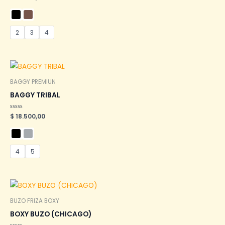
en
0
de
5
2
3
4
BAGGY PREMIUN
BAGGY TRIBAL
Valorado
$
18.500,00
en
0
de
5
4
5
BUZO FRIZA BOXY
BOXY BUZO (CHICAGO)