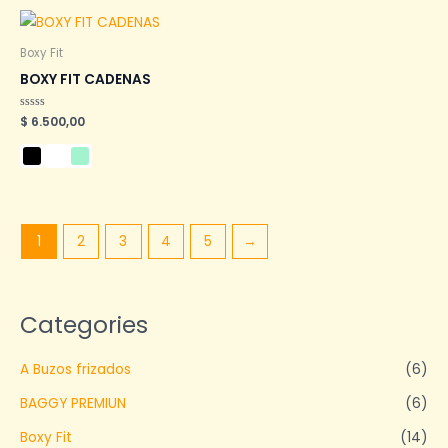
Boxy Fit
BOXY FIT CADENAS
Valorado
$
6.500,00
en
0
de
5
1
2
3
4
5
→
Categories
A Buzos frizados
(6)
BAGGY PREMIUN
(6)
Boxy Fit
(14)