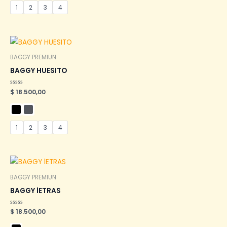
1
2
3
4
BAGGY PREMIUN
BAGGY HUESITO
Valorado
$
18.500,00
en
0
de
5
1
2
3
4
BAGGY PREMIUN
BAGGY lETRAS
Valorado
$
18.500,00
en
0