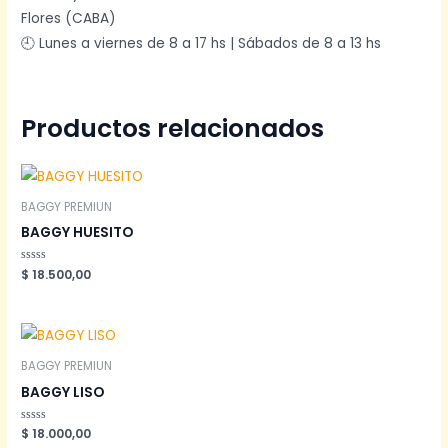
Flores (CABA)
🕘 Lunes a viernes de 8 a 17 hs | Sábados de 8 a 13 hs
Productos relacionados
BAGGY PREMIUN
BAGGY HUESITO
Valorado
$
18.500,00
en
0
de
5
BAGGY PREMIUN
BAGGY LISO
Valorado
$
18.000,00
en