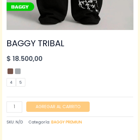
BAGGY TRIBAL
$
18.500,00
4
5
BAGGY
AGREGAR AL CARRITO
TRIBAL
cantidad
SKU:
N/D
Categoría:
BAGGY PREMIUN