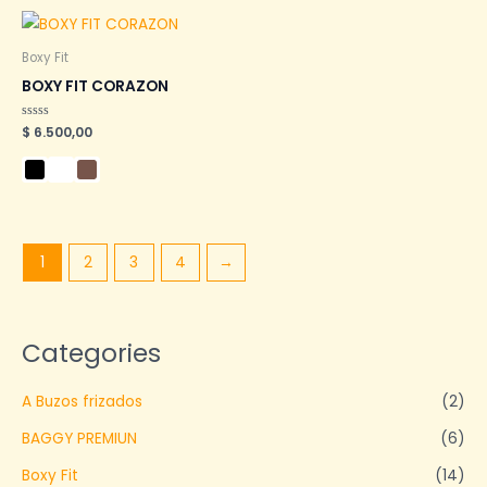
Boxy Fit
BOXY FIT CORAZON
Valorado
$
6.500,00
en
0
de
5
1
2
3
4
→
Categories
A Buzos frizados
(2)
BAGGY PREMIUN
(6)
Boxy Fit
(14)