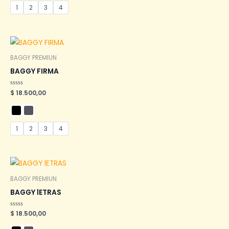
1
2
3
4
BAGGY PREMIUN
BAGGY FIRMA
Valorado
$
18.500,00
en
0
de
5
1
2
3
4
BAGGY PREMIUN
BAGGY lETRAS
Valorado
$
18.500,00
en
0