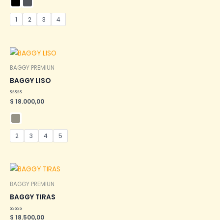
de
5
1
2
3
4
BAGGY PREMIUN
BAGGY LISO
Valorado
$
18.000,00
en
0
de
5
2
3
4
5
BAGGY PREMIUN
BAGGY TIRAS
Valorado
$
18.500,00