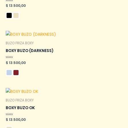
Valorado
$
13.500,00
en
0
de
5
BUZO FRIZA BOXY
BOXY BUZO (DARKNESS)
Valorado
$
13.500,00
en
0
de
5
BUZO FRIZA BOXY
BOXY BUZO OK
Valorado
$
13.500,00
en
0