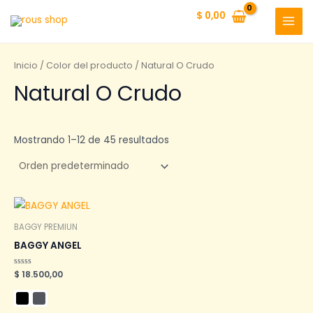
Ir
$
0,00
al
MAI
contenido
MEN
Inicio
/ Color del producto / Natural O Crudo
Natural O Crudo
Mostrando 1–12 de 45 resultados
BAGGY PREMIUN
BAGGY ANGEL
Valorado
$
18.500,00
en
0
de
5