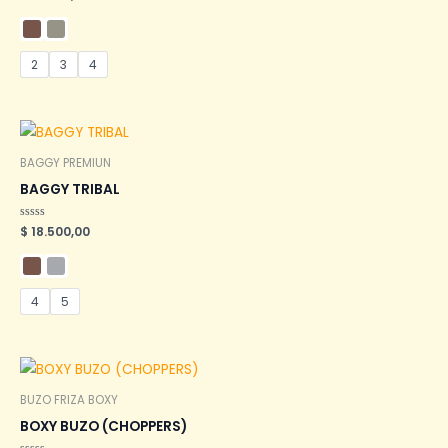
en
0
de
5
2
3
4
BAGGY PREMIUN
BAGGY TRIBAL
Valorado
$
18.500,00
en
0
de
5
4
5
BUZO FRIZA BOXY
BOXY BUZO (CHOPPERS)