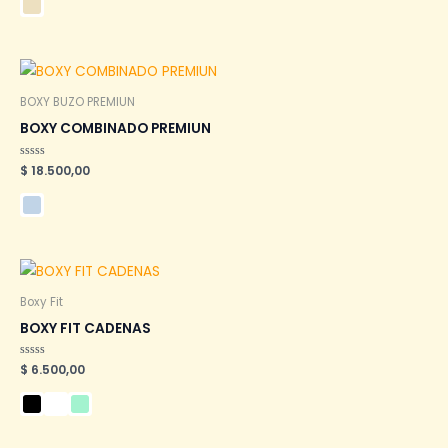
de
5
BOXY BUZO PREMIUN
BOXY COMBINADO PREMIUN
Valorado
$
18.500,00
en
0
de
5
Boxy Fit
BOXY FIT CADENAS
Valorado
$
6.500,00
en
0
de
5