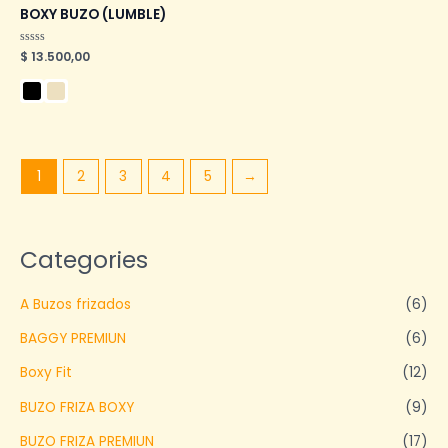
BOXY BUZO (LUMBLE)
Valorado
$
13.500,00
en
0
de
5
1
2
3
4
5
→
Categories
A Buzos frizados
(6)
BAGGY PREMIUN
(6)
Boxy Fit
(12)
BUZO FRIZA BOXY
(9)
BUZO FRIZA PREMIUN
(17)