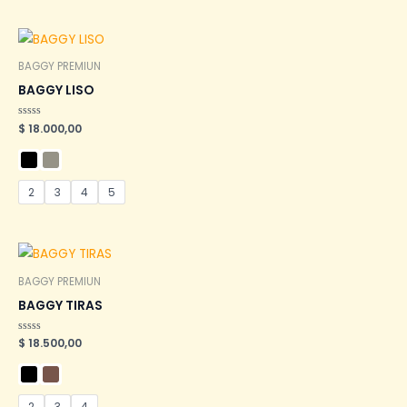
BAGGY PREMIUN
BAGGY LISO
Valorado
$
18.000,00
en
0
de
5
2
3
4
5
BAGGY PREMIUN
BAGGY TIRAS
Valorado
$
18.500,00
en
0
de
5
2
3
4