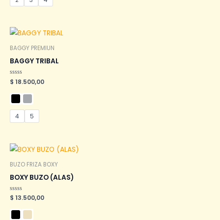
BAGGY PREMIUN
BAGGY TRIBAL
Valorado
$
18.500,00
en
0
de
5
4
5
BUZO FRIZA BOXY
BOXY BUZO (ALAS)
Valorado
$
13.500,00
en
0
de
5