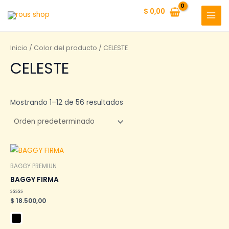
Ir
$
0,00
al
MAI
contenido
MEN
Inicio
/ Color del producto / CELESTE
CELESTE
Mostrando 1–12 de 56 resultados
BAGGY PREMIUN
BAGGY FIRMA
Valorado
$
18.500,00
en
0
de
5