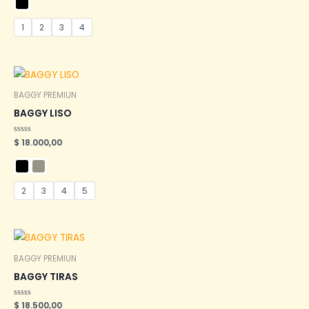
de
5
1
2
3
4
BAGGY PREMIUN
BAGGY LISO
Valorado
$
18.000,00
en
0
de
5
2
3
4
5
BAGGY PREMIUN
BAGGY TIRAS
Valorado
$
18.500,00