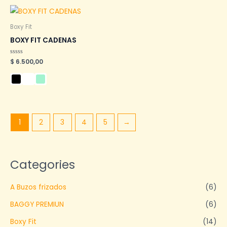
Boxy Fit
BOXY FIT CADENAS
Valorado
$
6.500,00
en
0
de
5
1
2
3
4
5
→
Categories
A Buzos frizados
(6)
BAGGY PREMIUN
(6)
Boxy Fit
(14)