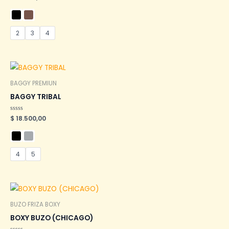
en
0
de
5
2
3
4
BAGGY PREMIUN
BAGGY TRIBAL
Valorado
$
18.500,00
en
0
de
5
4
5
BUZO FRIZA BOXY
BOXY BUZO (CHICAGO)