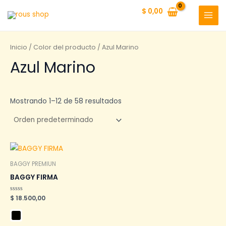
Ir
$
0,00
al
MAI
contenido
MEN
Inicio
/ Color del producto / Azul Marino
Azul Marino
Mostrando 1–12 de 58 resultados
BAGGY PREMIUN
BAGGY FIRMA
Valorado
$
18.500,00
en
0
de
5