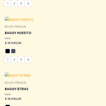
1
2
3
4
BAGGY PREMIUN
BAGGY HUESITO
Valorado
$
18.500,00
en
0
de
5
1
2
3
4
BAGGY PREMIUN
BAGGY lETRAS
Valorado
$
18.500,00
en
0