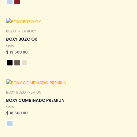
de
5
BUZO FRIZA BOXY
BOXY BUZO OK
Valorado
$
13.500,00
en
0
de
5
BOXY BUZO PREMIUN
BOXY COMBINADO PREMIUN
Valorado
$
18.500,00
en
0
de
5