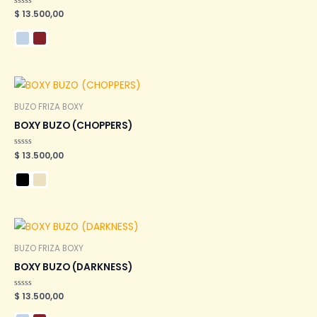
Valorado
$
13.500,00
en
0
de
5
BUZO FRIZA BOXY
BOXY BUZO (CHOPPERS)
Valorado
$
13.500,00
en
0
de
5
BUZO FRIZA BOXY
BOXY BUZO (DARKNESS)
Valorado
$
13.500,00
en
0