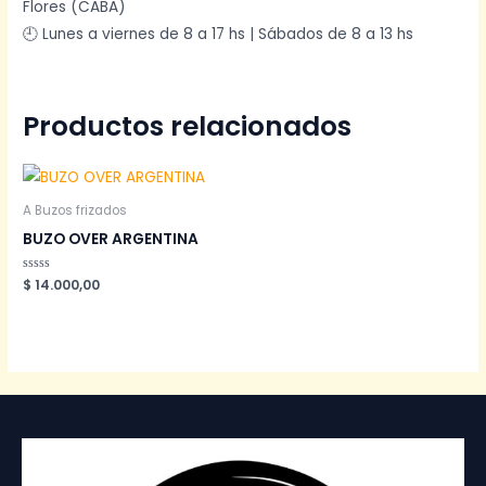
Flores (CABA)
🕘 Lunes a viernes de 8 a 17 hs | Sábados de 8 a 13 hs
Productos relacionados
A Buzos frizados
BUZO OVER ARGENTINA
Valorado
$
14.000,00
en
0
de
5