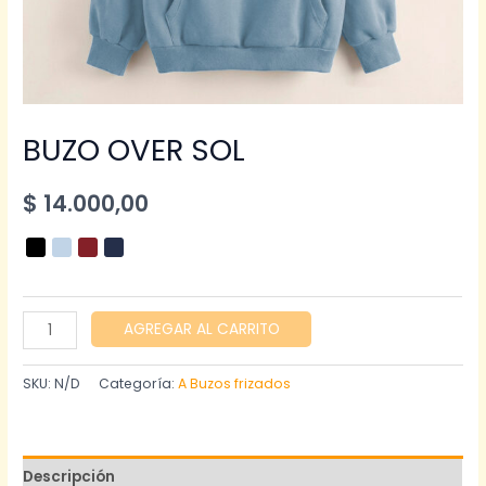
BUZO OVER SOL
$
14.000,00
BUZO
AGREGAR AL CARRITO
OVER
SOL
SKU:
N/D
Categoría:
A Buzos frizados
cantidad
Descripción