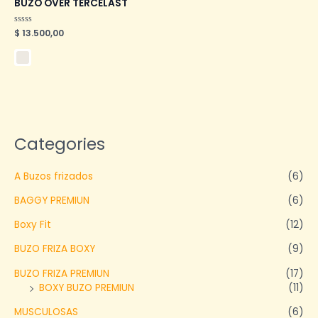
BUZO OVER TERCELAST
Valorado
$
13.500,00
en
0
de
5
Categories
A Buzos frizados
(6)
BAGGY PREMIUN
(6)
Boxy Fit
(12)
BUZO FRIZA BOXY
(9)
BUZO FRIZA PREMIUN
(17)
BOXY BUZO PREMIUN
(11)
MUSCULOSAS
(6)