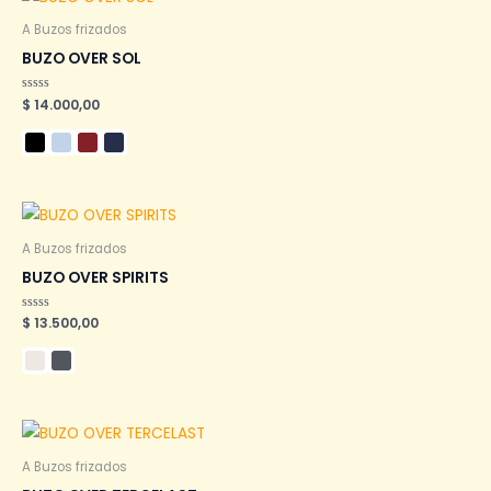
A Buzos frizados
BUZO OVER SOL
Valorado
$
14.000,00
en
0
de
5
A Buzos frizados
BUZO OVER SPIRITS
Valorado
$
13.500,00
en
0
de
5
A Buzos frizados