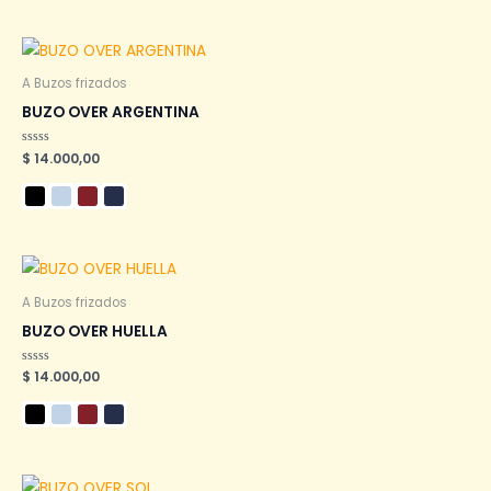
A Buzos frizados
BUZO OVER ARGENTINA
Valorado
$
14.000,00
en
0
de
5
A Buzos frizados
BUZO OVER HUELLA
Valorado
$
14.000,00
en
0
de
5