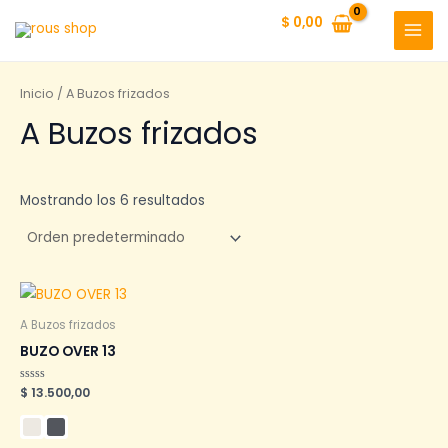
Ir
$
0,00
al
MAI
contenido
MEN
Inicio
/ A Buzos frizados
A Buzos frizados
Mostrando los 6 resultados
A Buzos frizados
BUZO OVER 13
Valorado
$
13.500,00
en
0
de
5