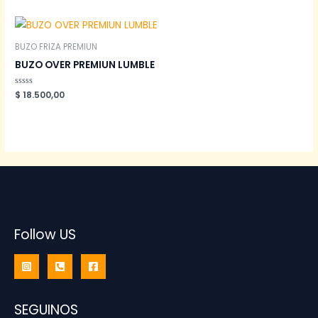
de
5
BUZO FRIZA PREMIUN
BUZO OVER PREMIUN LUMBLE
Valorado
$
18.500,00
en
0
de
5
Follow US
SEGUINOS