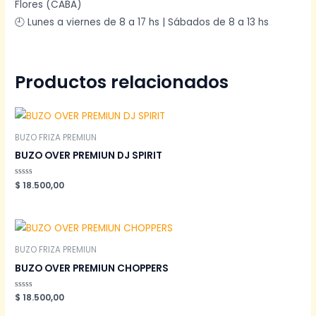
Flores (CABA)
🕘 Lunes a viernes de 8 a 17 hs | Sábados de 8 a 13 hs
Productos relacionados
BUZO FRIZA PREMIUN
BUZO OVER PREMIUN DJ SPIRIT
Valorado
$
18.500,00
en
0
de
5
BUZO FRIZA PREMIUN
BUZO OVER PREMIUN CHOPPERS
Valorado
$
18.500,00
en
0