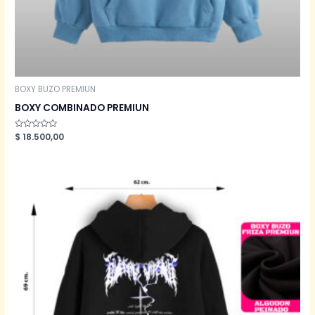
BOXY BUZO PREMIUN
BOXY COMBINADO PREMIUN
Valorado
$
18.500,00
en
0
de
5