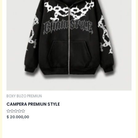
BOXY BUZO PREMIUN
CAMPERA PREMIUN STYLE
Valorado
$
20.000,00
en
0
de
5