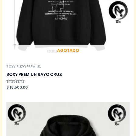
AGOTADO
BOXY BUZO PREMIUN
BOXY PREMIUN RAYO CRUZ
Valorado
$
18.500,00
en
0
de
5