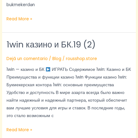
bukmekerdən
Mostbet
Read More »
AZ
–
1win казино и БК.19 (2)
bukmeker
ve
kazino
Dejá un comentario
/
Blog
/
rousshop.store
Mostbet
1win — казино и БК
ИГРАТЬ Содержимое 1win: Казино и БК
Giri
Преимущества и функции казино 1win Функции казино 1win:
rsmi
Букмекерская контора 1win: основные преимущества
sayt.14023
Удобство и доступность В мире азарта всегда было важно
найти надежный и надежный партнера, который обеспечит
вам лучшие условия для игры и ставок. В последние годы,
это стало возможным с
1win
Read More »
казино