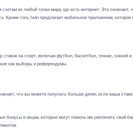
 счетам из любой точки мира, где есть интернет. Это означает, 
сь. Кроме того, 1win предлагает мобильное приложение, которое 
 ставок на спорт, включая футбол, баскетбол, теннис, хоккей и 
такие как выборы и референдумы.
начает, что вы можете получать больше денег, если ваша ставка
ые бонусы и акции, которые могут помочь им увеличить свой ба
лиентов.