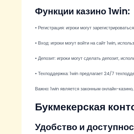
Функции казино 1win:
• Регистрация: игроки могут зарегистрироватьс
• Вход: игроки могут войти на сайт 1win, исполь
• Депозит: игроки могут сделать депозит, испо
• Техподдержка: 1win предлагает 24/7 техподд
Важно: 1win является законным онлайн-казино
Букмекерская конт
Удобство и доступнос