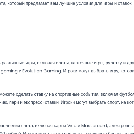
арта, который предлагает вам лучшие условия для игры и ставок
 в различные игры, включая слоты, карточные игры, рулетку и др
gaming и Evolution Gaming. Игроки могут выбрать игру, которая
ы можете сделать ставку на спортивные события, включая футбол
ию, пари и экспресс-ставки. Игроки могут выбрать спорт, на кот
пополнения счета, включая карты Visa и Mastercard, электронн
000 рублей. Игроки могут также получать различные бонусы и пр