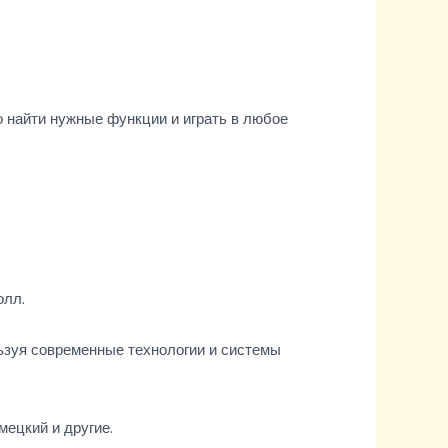
о найти нужные функции и играть в любое
олл.
льзуя современные технологии и системы
мецкий и другие.