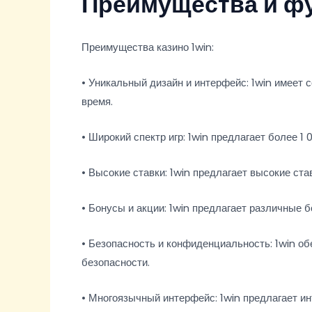
Преимущества и фу
Преимущества казино 1win:
• Уникальный дизайн и интерфейс: 1win имеет 
время.
• Широкий спектр игр: 1win предлагает более 1 
• Высокие ставки: 1win предлагает высокие ст
• Бонусы и акции: 1win предлагает различные 
• Безопасность и конфиденциальность: 1win о
безопасности.
• Многоязычный интерфейс: 1win предлагает ин