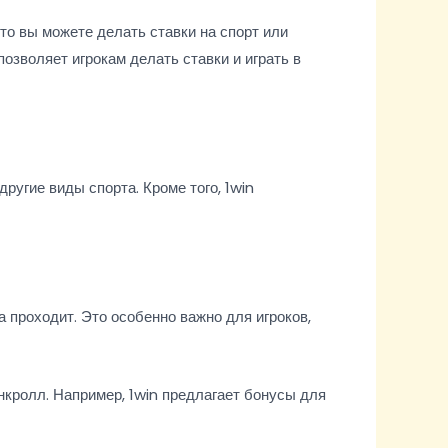
что вы можете делать ставки на спорт или
позволяет игрокам делать ставки и играть в
другие виды спорта. Кроме того, 1win
 проходит. Это особенно важно для игроков,
нкролл. Например, 1win предлагает бонусы для