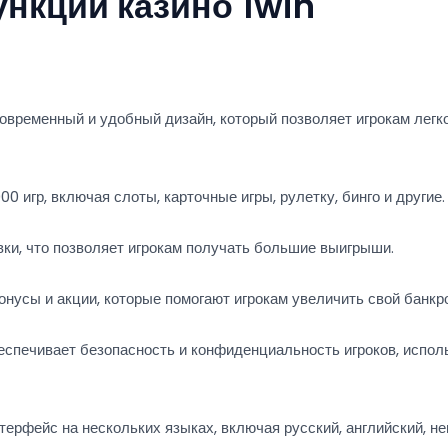
нкции казино 1win
современный и удобный дизайн, который позволяет игрокам легк
000 игр, включая слоты, карточные игры, рулетку, бинго и другие.
авки, что позволяет игрокам получать большие выигрыши.
бонусы и акции, которые помогают игрокам увеличить свой банкр
беспечивает безопасность и конфиденциальность игроков, испо
терфейс на нескольких языках, включая русский, английский, не