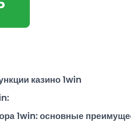
Ь
нкции казино 1win
n:
ора 1win: основные преимуще