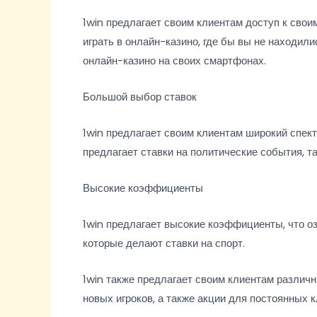
1win предлагает своим клиентам доступ к своим
играть в онлайн-казино, где бы вы не находили
онлайн-казино на своих смартфонах.
Большой выбор ставок
1win предлагает своим клиентам широкий спектр
предлагает ставки на политические события, 
Высокие коэффициенты
1win предлагает высокие коэффициенты, что оз
которые делают ставки на спорт.
1win также предлагает своим клиентам различн
новых игроков, а также акции для постоянных к