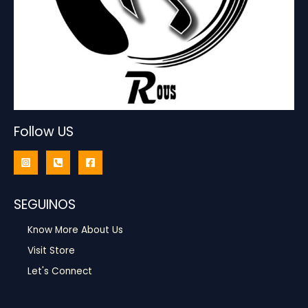
Follow US
SEGUINOS
Know More About Us
Visit Store
Let's Connect