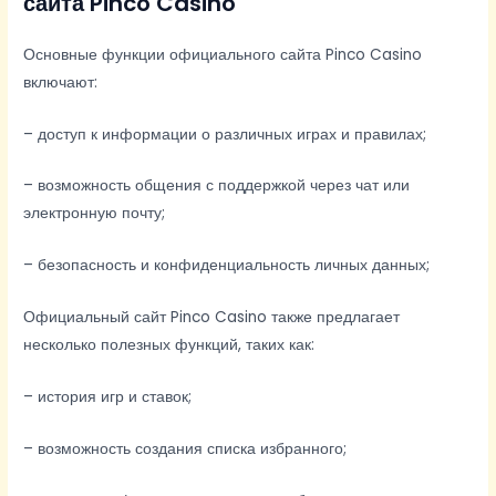
сайта Pinco Casino
Основные функции официального сайта Pinco Casino
включают:
– доступ к информации о различных играх и правилах;
– возможность общения с поддержкой через чат или
электронную почту;
– безопасность и конфиденциальность личных данных;
Официальный сайт Pinco Casino также предлагает
несколько полезных функций, таких как:
– история игр и ставок;
– возможность создания списка избранного;