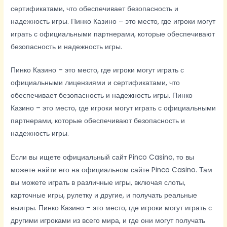
сертификатами, что обеспечивает безопасность и
надежность игры. Пинко Казино – это место, где игроки могут
играть с официальными партнерами, которые обеспечивают
безопасность и надежность игры.
Пинко Казино – это место, где игроки могут играть с
официальными лицензиями и сертификатами, что
обеспечивает безопасность и надежность игры. Пинко
Казино – это место, где игроки могут играть с официальными
партнерами, которые обеспечивают безопасность и
надежность игры.
Если вы ищете официальный сайт Pinco Casino, то вы
можете найти его на официальном сайте Pinco Casino. Там
вы можете играть в различные игры, включая слоты,
карточные игры, рулетку и другие, и получать реальные
выигры. Пинко Казино – это место, где игроки могут играть с
другими игроками из всего мира, и где они могут получать