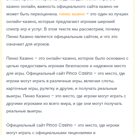
казино онлайн, важность официального сайта казино не
может быть переоценена.
пинко казино
– это один из лучших
онлайн-казино, которые предлагают игрокам широкий
спектр игр и услуг. В этом тексте мы рассмотрим, почему
Пинко Казино является официальным сайтом, и что это
означает для игроков.
Пинко Казино – это онлайн-казино, которое было основано с
целью предоставить игрокам безопасное и надежное место
для игры. Официальный сайт Pinco Casino – это место, где
игроки могут играть в различные игры, включая слоты,
карточные игры, рулетку и другие, и получать реальные
выигры. Пинко Казино – это место, где игроки могут играть с
другими игроками из всего мира, и где они могут получать
реальные выигры.
Официальный сайт Pinco Casino – это место, где игроки
могут играть с официальными лицензиями и