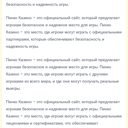
безопасность и надежность игры.
Пинко Казино – это официальный сайт, который предлагает
игрокам безопасное и надежное место для игры. Пинко
Казино – это место, где игроки могут играть с официальными
партнерами, которые обеспечивают безопасность и
надежность игры.
Пинко Казино – это официальный сайт, который предлагает
игрокам безопасное и надежное место для игры. Пинко
Казино – это место, где игроки могут играть с другими
игроками из всего мира, и где они могут получать реальные
выигры.
Пинко Казино – это официальный сайт, который предлагает
игрокам безопасное и надежное место для игры. Пинко
Казино – это место, где игроки могут играть с официальными
лицензиями и сертификатами, что обеспечивает