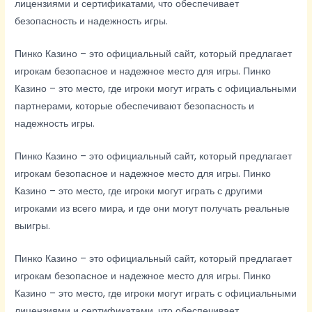
лицензиями и сертификатами, что обеспечивает
безопасность и надежность игры.
Пинко Казино – это официальный сайт, который предлагает
игрокам безопасное и надежное место для игры. Пинко
Казино – это место, где игроки могут играть с официальными
партнерами, которые обеспечивают безопасность и
надежность игры.
Пинко Казино – это официальный сайт, который предлагает
игрокам безопасное и надежное место для игры. Пинко
Казино – это место, где игроки могут играть с другими
игроками из всего мира, и где они могут получать реальные
выигры.
Пинко Казино – это официальный сайт, который предлагает
игрокам безопасное и надежное место для игры. Пинко
Казино – это место, где игроки могут играть с официальными
лицензиями и сертификатами, что обеспечивает