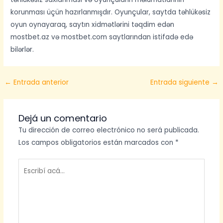
korunması üçün hazırlanmışdır. Oyunçular, saytda təhlükəsiz
oyun oynayaraq, saytın xidmətlərini təqdim edən
mostbet.az və mostbet.com saytlarından istifadə edə
bilərlər.
Post
←
Entrada anterior
Entrada siguiente
→
navigation
Dejá un comentario
Tu dirección de correo electrónico no será publicada.
Los campos obligatorios están marcados con
*
Escribí
acá...