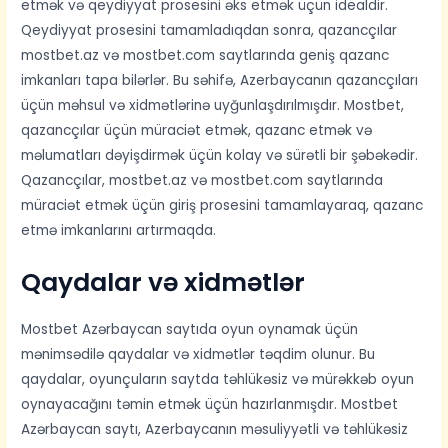
etmək və qeydiyyat prosesini əks etmək üçün idealdir.
Qeydiyyat prosesini tamamladıqdan sonra, qazancçılar
mostbet.az və mostbet.com saytlarında geniş qazanc
imkanları tapa bilərlər. Bu səhifə, Azerbaycanın qazancçıları
üçün məhsul və xidmətlərinə uyğunlaşdırılmışdır. Mostbet,
qazancçılar üçün müraciət etmək, qazanc etmək və
məlumatları dəyişdirmək üçün kolay və sürətli bir şəbəkədir.
Qazancçılar, mostbet.az və mostbet.com saytlarında
müraciət etmək üçün giriş prosesini tamamlayaraq, qazanc
etmə imkanlarını artırmaqda.
Qaydalar və xidmətlər
Mostbet Azərbaycan saytıda oyun oynamak üçün
mənimsədilə qaydalar və xidmətlər təqdim olunur. Bu
qaydalar, oyunçuların saytda təhlükəsiz və mürəkkəb oyun
oynayacağını təmin etmək üçün hazırlanmışdır. Mostbet
Azərbaycan saytı, Azerbaycanın məsuliyyətli və təhlükəsiz