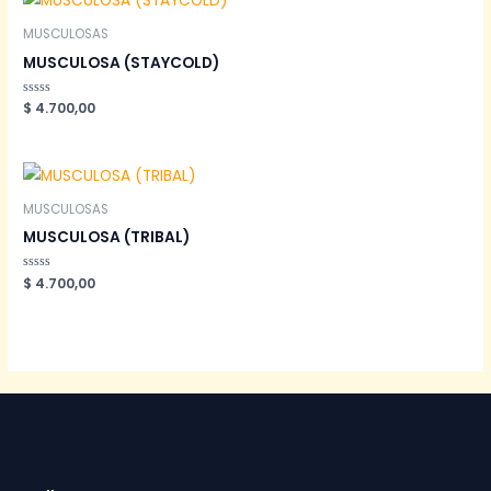
MUSCULOSAS
MUSCULOSA (STAYCOLD)
Valorado
$
4.700,00
en
0
de
5
MUSCULOSAS
MUSCULOSA (TRIBAL)
Valorado
$
4.700,00
en
0
de
5