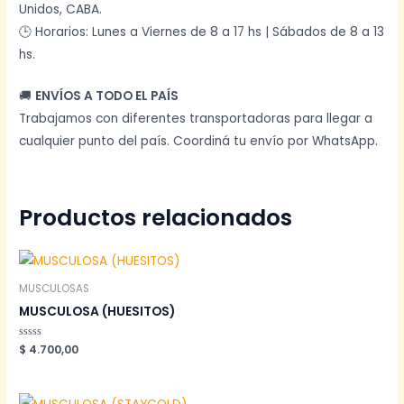
Unidos, CABA.
🕒 Horarios: Lunes a Viernes de 8 a 17 hs | Sábados de 8 a 13
hs.
🚚
ENVÍOS A TODO EL PAÍS
Trabajamos con diferentes transportadoras para llegar a
cualquier punto del país. Coordiná tu envío por WhatsApp.
Productos relacionados
MUSCULOSAS
MUSCULOSA (HUESITOS)
Valorado
$
4.700,00
en
0
de
5