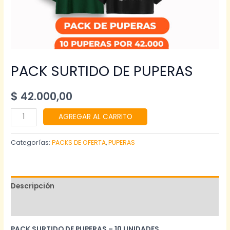
PACK SURTIDO DE PUPERAS
$
42.000,00
PACK
AGREGAR AL CARRITO
SURTIDO
DE
Categorías:
PACKS DE OFERTA
,
PUPERAS
PUPERAS
cantidad
Descripción
Valoraciones (0)
PACK SURTIDO DE PUPERAS – 10 UNIDADES