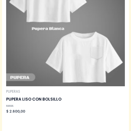
PUPERAS
PUPERA LISO CON BOLSILLO
Valorado
$
2.600,00
en
0
de
5